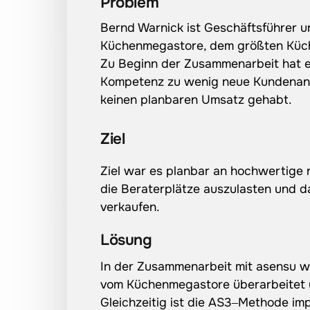
Problem
Bernd 
Warnick 
ist 
Geschäftsführer 
u
Küchenmegastore, 
dem 
größten 
Küc
Zu 
Beginn 
der 
Zusammenarbeit 
hat 
e
Kompetenz 
zu 
wenig 
neue 
Kundenan
keinen 
planbaren 
Umsatz 
gehabt.
Ziel
Ziel 
war 
es 
planbar 
an 
hochwertige 
die 
Beraterplätze 
auszulasten 
und 
d
verkaufen.
Lösung
In 
der 
Zusammenarbeit 
mit 
asensu 
w
vom 
Küchenmegastore 
überarbeitet 
Gleichzeitig 
ist 
die 
AS3‒
Methode 
imp