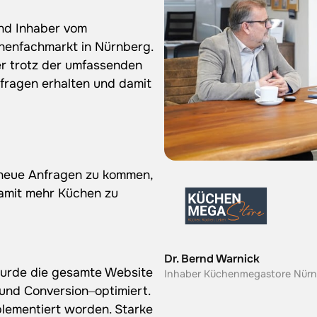
nd 
Inhaber 
vom 
henfachmarkt 
in 
Nürnberg. 
r 
trotz 
der 
umfassenden 
fragen 
erhalten 
und 
damit 
neue 
Anfragen 
zu 
kommen, 
amit 
mehr 
Küchen 
zu 
Dr. Bernd Warnick
urde 
die 
gesamte 
Website 
Inhaber Küchenmegastore Nür
und 
Conversion‒
optimiert. 
lementiert 
worden. 
Starke 