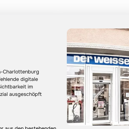
n-Charlottenburg 
hlende digitale 
chtbarkeit im 
zial ausgeschöpft 
r 
aus 
den 
bestehenden 