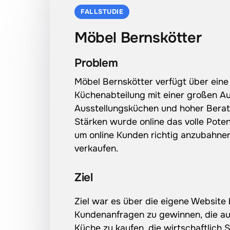
FALLSTUDIE
Möbel Bernskötter
Problem
Möbel 
Bernskötter 
verfügt 
über 
eine
Küchenabteilung 
mit 
einer 
großen 
Au
Ausstellungsküchen 
und 
hoher 
Berat
Stärken 
wurde 
online 
das 
volle 
Poten
um 
online 
Kunden 
richtig 
anzubahnen
verkaufen.
Ziel
Ziel 
war 
es 
über 
die 
eigene 
Website 
Kundenanfragen 
zu 
gewinnen, 
die 
au
Küche 
zu 
kaufen, 
die 
wirtschaftlich 
S