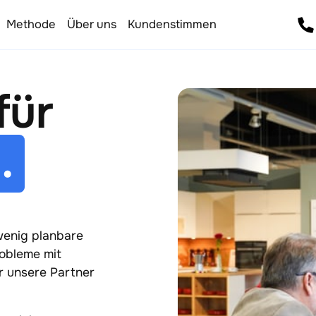
Methode
Über uns
Kundenstimmen
Wir stehen für 
.
enig planbare 
bleme mit 
r unsere Partner 