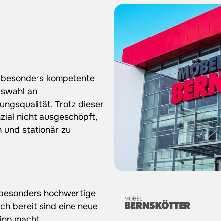
 
besonders 
kompetente 
swahl 
an 
ungsqualität. 
Trotz 
dieser 
zial 
nicht 
ausgeschöpft, 
 
und 
stationär 
zu 
besonders 
hochwertige 
ch 
bereit 
sind 
eine 
neue 
inn 
macht.