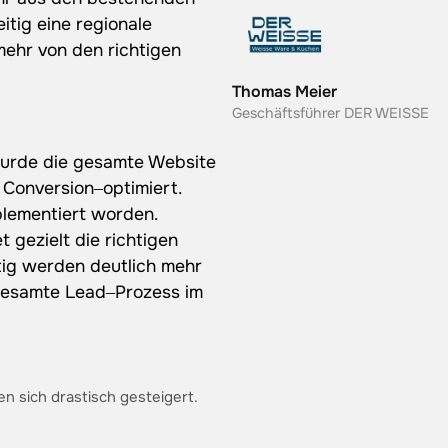
itig 
eine 
regionale 
mehr 
von 
den 
richtigen 
Thomas Meier
Geschäftsführer DER WEISSE
urde 
die 
gesamte 
Website 
 
Conversion‒
optimiert. 
lementiert 
worden. 
t 
gezielt 
die 
richtigen 
ig 
werden 
deutlich 
mehr 
esamte 
Lead‒
Prozess 
im 
n sich drastisch gesteigert.